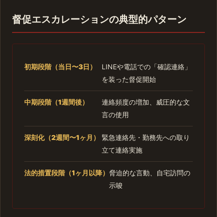
督促エスカレーションの典型的パターン
初期段階（当日〜3日）
LINEや電話での「確認連絡」
を装った督促開始
中期段階（1週間後）
連絡頻度の増加、威圧的な文
言の使用
深刻化（2週間〜1ヶ月）
緊急連絡先・勤務先への取り
立て連絡実施
法的措置段階（1ヶ月以降）
脅迫的な言動、自宅訪問の
示唆