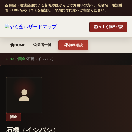
闇金・違法金融による督促や嫌がらせでお困りの方へ。業者名・電話番
号・LINE名の口コミを確認し、早期に専門家へご相談ください。
今すぐ無料相談
業者一覧
HOME
無料相談
闇金
石橋（イシバシ）
HOME
闇金
石橋（イシバシ）