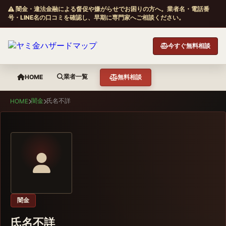
闇金・違法金融による督促や嫌がらせでお困りの方へ。業者名・電話番
号・LINE名の口コミを確認し、早期に専門家へご相談ください。
今すぐ無料相談
業者一覧
HOME
無料相談
闇金
氏名不詳
HOME
闇金
氏名不詳