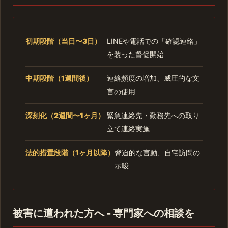
初期段階（当日〜3日）
LINEや電話での「確認連絡」
を装った督促開始
中期段階（1週間後）
連絡頻度の増加、威圧的な文
言の使用
深刻化（2週間〜1ヶ月）
緊急連絡先・勤務先への取り
立て連絡実施
法的措置段階（1ヶ月以降）
脅迫的な言動、自宅訪問の
示唆
被害に遭われた方へ - 専門家への相談を